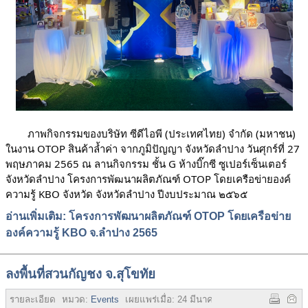
	ภาพกิจกรรมของบริษัท ซีดีไอพี (ประเทศไทย) จำกัด (มหาชน) 
ในงาน OTOP สินค้าล้ำค่า จากภูมิปัญญา จังหวัดลําปาง วันศุกร์ที่ 27 
พฤษภาคม 2565 ณ ลานกิจกรรม ชั้น G ห้างบิ๊กซี ซูเปอร์เซ็นเตอร์ 
จังหวัดลำปาง 
โครงการพัฒนา
ผลิตภัณฑ์ OTOP โดยเครือข่ายองค์
ความรู้ KBO จังหวัด จังหวัดลำปาง ปีงบประมาณ ๒๕๖๕
อ่านเพิ่มเติม: โครงการพัฒนาผลิตภัณฑ์ OTOP โดยเครือข่าย
องค์ความรู้ KBO จ.ลำปาง 2565
ลงพื้นที่สวนกัญชง จ.สุโขทัย
รายละเอียด
หมวด:
Events
เผยแพร่เมื่อ:
24 มีนาคม 2565
ฮิต:
4952